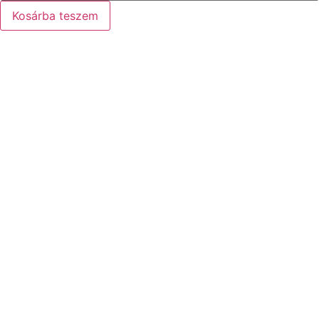
mennyiség
Kosárba teszem