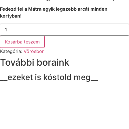
Fedezd fel a Mátra egyik legszebb arcát minden
kortyban!
Kékfrankos
mennyiség
Kosárba teszem
Kategória:
Vörösbor
További boraink
__ezeket is kóstold meg__