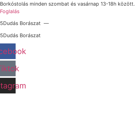
Ugrás
Borkóstolás minden szombat és vasárnap 13-18h között.
a
Foglalás
tartalomhoz
5Dudás Borászat —
5Dudás Borászat
cebook
Tiktok
stagram