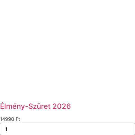
Élmény-Szüret 2026
14990
Ft
Élmény-
Szüret
2026