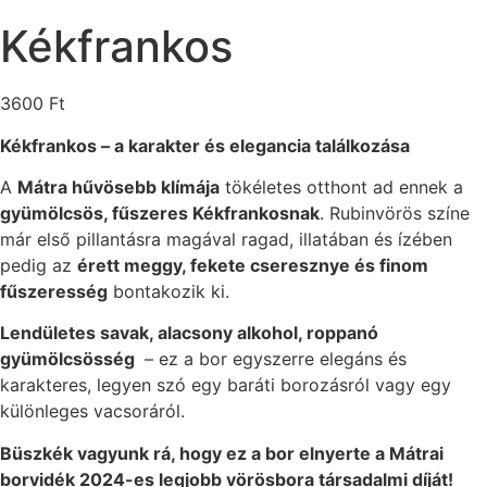
Kékfrankos
3600
Ft
Kékfrankos – a karakter és elegancia találkozása
A
Mátra hűvösebb klímája
tökéletes otthont ad ennek a
gyümölcsös, fűszeres Kékfrankosnak
. Rubinvörös színe
már első pillantásra magával ragad, illatában és ízében
pedig az
érett meggy, fekete cseresznye és finom
fűszeresség
bontakozik ki.
Lendületes savak, alacsony alkohol, roppanó
gyümölcsösség
– ez a bor egyszerre elegáns és
karakteres, legyen szó egy baráti borozásról vagy egy
különleges vacsoráról.
Büszkék vagyunk rá, hogy ez a bor elnyerte a Mátrai
borvidék 2024-es legjobb vörösbora társadalmi díját!