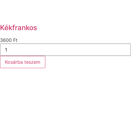
Kékfrankos
3600
Ft
Kékfrankos
mennyiség
Kosárba teszem