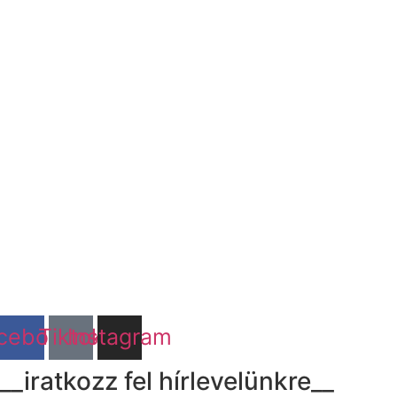
cebook
Tiktok
Instagram
__iratkozz fel hírlevelünkre__