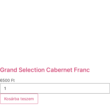
Grand Selection Cabernet Franc
6500
Ft
Grand
Selection
Cabernet
Franc
Kosárba teszem
mennyiség